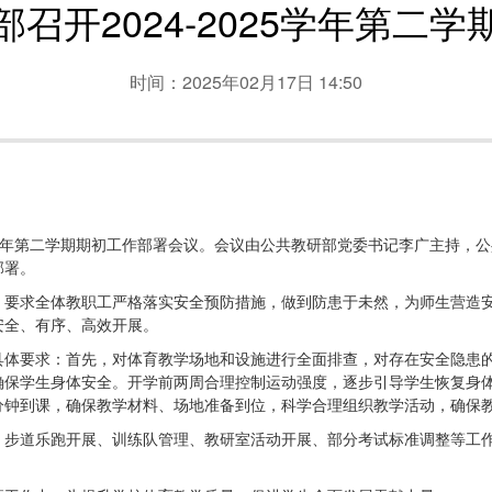
召开2024-2025学年第二
时间：2025年02月17日 14:50
025学年第二学期期初工作部署会议。会议由公共教研部党委书记李广主持
部署。
，要求全体教职工严格落实安全预防措施，做到防患于未然，为师生营造
安全、有序、高效开展。
具体要求：首先，对体育教学场地和设施进行全面排查，对存在安全隐患
确保学生身体安全。开学前两周合理控制运动强度，逐步引导学生恢复身
分钟到课，确保教学材料、场地准备到位，科学合理组织教学活动，确保
、步道乐跑开展、训练队管理、教研室活动开展、部分考试标准调整等工