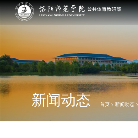
新闻动态
首页
>
新闻动态