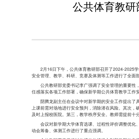
公共体育教研部
2月16日下午，公共体育教研部召开了2024-2
安全管理、教学、科研、竞赛及体测等工作进行了全面
公共教研部党委书记李广强调了安全管理的重要性
任感落实各项工作部署，确保新学期公共体育教学工作
阴腾龙副主任在会议中对新学期的安全工作提出了
上课前需对场地进行安全预判，消除潜在风险。其次，
及时上报校医院。第三，教学秩序安全。教师需提前十
会议对新学期大学体育选课、过程性评价调整优化
动会筹备、体测工作进行了重点强调。