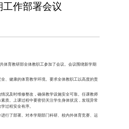
学期工作部署会议
，公共体育教研部全体教职工参加了会议。会议围绕新学期
安全、健康的体育教学环境。要求全体教职工以高度的责
的情况及时维修整改，确保教学设施安全可靠。任课教师
体素质。上课过程中要密切关注学生身体状况，发现异常
教学过程安全有序。
作进行了部署。对本学期部门科研、校内外体育竞赛、运