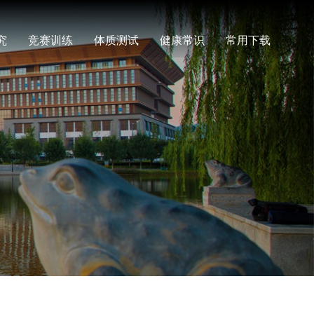
究
竞赛训练
体质测试
健康常识
常用下载