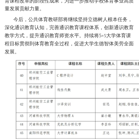
育课程改革的阶段性成果，为进一步推动学校体育事业高质
量发展贡献力量。
今后，公共体育教研部将继续坚持立德树人根本任务，
深化通识教育认知，完善通识教育课程体系，创新通识教育
教学方式，提升通识教育师资水平。持续将5
大学体育课
+5
程目标贯彻到体育教育全过程，促进大学生德智体美劳全面
发展。