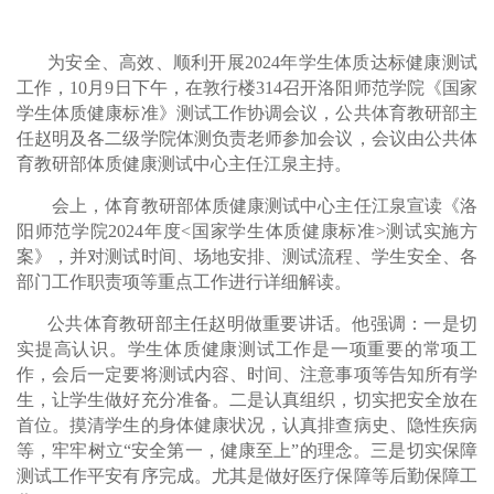
为安全、高效、顺利开展
2024年学生体质达标健康测试
工作，
10
月
9
日下午，在
敦行楼
314
召开
洛阳师范学院
《国家
学生体质健康标准》测试工作
协调
会议，
公共体育教研部主
任赵明及各二级学院体测负责老师
参加会议，会议
由公共体
育教研部体质健康测试中心
主任
江泉
主持。
会上，
体育教研部体质健康测试中心
主任
江泉
宣读《
洛
阳师范
学院
2024年度<国家学生体质健康标准>测试实施方
案》，并对测试时间、场地安排、测试流程、学生安全、各
部门工作职责项等重点工作进行详细解读。
公共体育教研部主任赵明
做重要讲话。他强调：一是切
实提高认识。学生体质健康测试工作是一项重要的常项工
作，会后一定要将测试内容、时间、注意事项等告知所有学
生，让学生做好充分准备。二是认真组织，切实把安全放在
首位。摸清学生的身体健康状况，认真排查病史、隐性疾病
等，牢牢树立
“安全第一，健康至上”的理念。三是切实保障
测试工作平安有序完成。尤其是做好医疗保障等后勤保障工