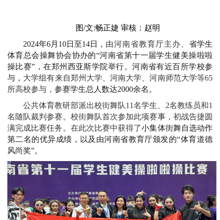
图
/文:畅正婕 审核：赵明
2024年6
月
10日
至
14
日，
由河南省教育厅主办、
省学生
体育总会
操舞协会
协办的
“河南省第
十一
届学生健美操啦啦
操比赛
”
，
在
郑州西亚斯学院
举行
。
河南
省有
近百所学校
参
与
，
大学组
有来自郑州大学、河南大学、河南师范大学等
65
所
高校
参与
，
参赛学生总人数达
2000余名。
公共体育教研部派出
校街舞队
11名学生、2名教练员和1
名随队裁判参赛。校街舞队首次参加此项赛事，初战告捷圆
满完成比赛任务。在此次比赛中获得了
小集体街舞自选动作
第二名
的优异成绩，以及由河南省教育厅颁发的
“体育道德
风尚奖”。