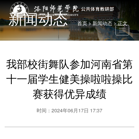
新闻动态
首页
>
新闻动态
> 正文
Toggle
navigati
我部校街舞队参加河南省第
十一届学生健美操啦啦操比
赛获得优异成绩
时间：2024年06月17日 17:37