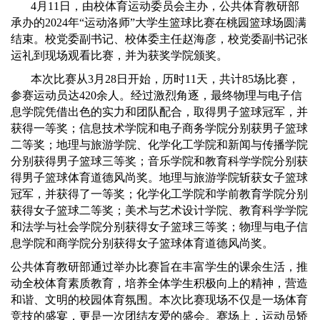
4月11日，由校体育运动委员会主办，公共体育教研部
承办的2024年“运动洛师”大学生篮球比赛在桃园篮球场圆满
结束。校党委副书记、校体委主任赵海彦，校党委副书记张
运礼到现场观看比赛，并为获奖学院颁奖。
本次比赛从
3月28日开始，历时11天，共计85场比赛，
参赛运动员达420余人。经过激烈角逐，最终物理与电子信
息学院凭借出色的实力和团队配合，取得男子篮球冠军，并
获得一等奖；信息技术学院和电子商务学院分别获男子篮球
二等奖；地理与旅游学院、化学化工学院和新闻与传播学院
分别获得男子篮球三等奖；音乐学院和教育科学学院分别获
得男子篮球体育道德风尚奖。地理与旅游学院斩获女子篮球
冠军，并获得了一等奖；化学化工学院和学前教育学院分别
获得女子篮球二等奖；美术与艺术设计学院、教育科学学院
和法学与社会学院分别获得女子篮球三等奖；物理与电子信
息学院和商学院分别获得女子篮球体育道德风尚奖。
公共体育教研部通过举办比赛旨在丰富学生的课余生活，推
动全校体育素质教育，培养全体学生积极向上的精神，营造
和谐、文明的校园体育氛围。本次比赛现场不仅是一场体育
竞技的盛宴，更是一次团结友爱的盛会。赛场上，运动员矫