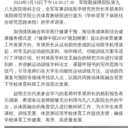
2024年3月14日下午14:30-17:30，军联勤保障部队第九
八九医院骨科主任，全军军事训练医学研究所所长常祺来到
洛阳师范学院公共体育教研部进行题为《学科背景下体医结
合研究思路体悟》的学术讲座。
加强体医融合和非医疗健康干预，推动形成体医结合健
康服务模式是《
“健康中国2030”规划纲要》提出的体育健康
工作发展方向。常祺所长从运动损伤形成的运动医学机理谈
起，对常见的运动损伤原则、动作模式、功能训练方案等进
行了详细介绍。针对体医学科交叉融合的研究方向进行深度
剖析，并讲解运动训练学科论文、课题申报书的写作思路与
技巧，引导老师们在大学生功能性运动训练方法、运动损伤
康复与预防等领域寻找切入点，以期共同推动体医融合背景
下学校体育科研工作深层次发展。
赵明主任代表参会学习的老师对常祺所长的精彩报告表
示感谢，希望各位老师能够充分利用与九八九医院合作的平
台，从体医融合的角度切入进行教科研工作，为大学生体育
课程、训练竞赛、体质测试等学校体育工作提供支撑，确保
学校体育工作健康、有序、高质量发展。