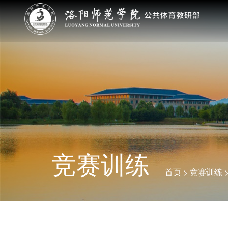
竞赛训练
首页
>
竞赛训练