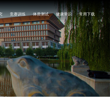
究
竞赛训练
体质测试
健康常识
常用下载