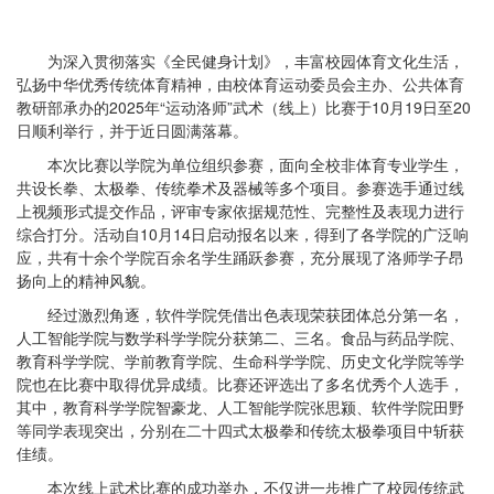
为深入贯彻落实《全民健身计划》，丰富校园体育文化生活，
弘扬中华优秀传统体育精神，由校体育运动委员会主办、公共体育
教研部承办的2025年“运动洛师”武术（线上）比赛于10月19日至20
日顺利举行，并于近日圆满落幕。
本次比赛以学院为单位组织参赛，面向全校非体育专业学生，
共设长拳、太极拳、传统拳术及器械等多个项目。参赛选手通过线
上视频形式提交作品，评审专家依据规范性、完整性及表现力进行
综合打分。活动自10月14日启动报名以来，得到了各学院的广泛响
应，共有十余个学院百余名学生踊跃参赛，充分展现了洛师学子昂
扬向上的精神风貌。
经过激烈角逐，软件学院凭借出色表现荣获团体总分第一名，
人工智能学院与数学科学学院分获第二、三名。食品与药品学院、
教育科学学院、学前教育学院、生命科学学院、历史文化学院等学
院也在比赛中取得优异成绩。比赛还评选出了多名优秀个人选手，
其中，教育科学学院智豪龙、人工智能学院张思颍、软件学院田野
等同学表现突出，分别在二十四式太极拳和传统太极拳项目中斩获
佳绩。
本次线上武术比赛的成功举办，不仅进一步推广了校园传统武