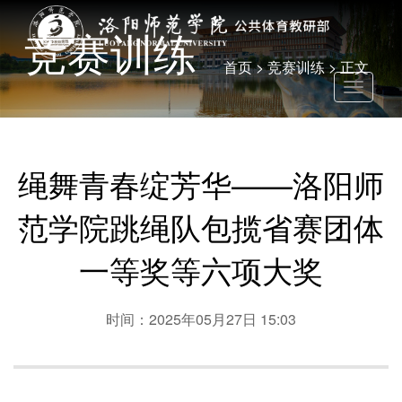
竞赛训练
首页
>
竞赛训练
> 正文
Toggle
navigati
绳舞青春绽芳华——洛阳师
范学院跳绳队包揽省赛团体
一等奖等六项大奖
时间：2025年05月27日 15:03