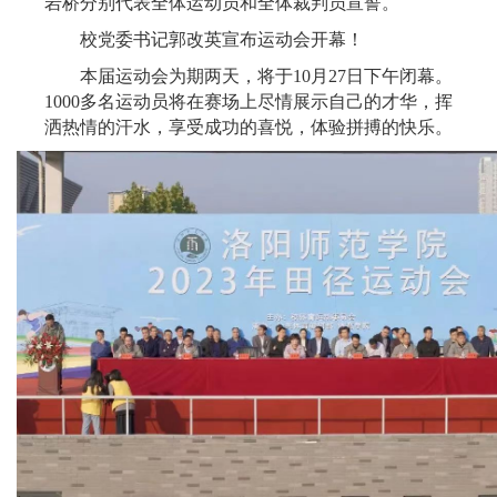
岩桥分别代表全体运动员和全体裁判员宣誓。
校党委书记郭改英宣布运动会开幕！
本届运动会为期两天，将于
10月27日下午闭幕。
1000多名运动员将在赛场上尽情展示自己的才华，挥
洒热情的汗水，享受成功的喜悦，体验拼搏的快乐。