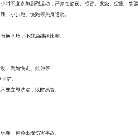
一小时不
宜
参加剧烈运动；严禁在熬夜、感冒、发烧、空腹、饮
抬腿、小步跑、慢跑等热身运动。
时替换下场，不鼓励继续比赛。
活动，例如慢走、
拉伸
等
复平静。
也不要立即洗浴，以防感冒。
。
、玩耍，避免出现伤害事故。