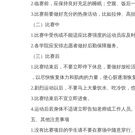
2.临赛前，应保持良好充足的睡眠；空腹、饭后
3.比赛前要做好充分的
热身
活动，比如拉伸、高
（二）
比赛中
1.
比赛中受伤或不能适应比赛强度的运动员应及
2
.
各学院应安排志愿者做好后勤保障服务
。
（三）
比赛后
1.
比赛结束后，不要立即停下休息，要做好放松
，以尽快恢复体力和肌肉的力量
，
使心脏逐渐恢
2
.剧烈运动以后，不要马上大量饮水、吃冷饮，
3
.比赛结束后不宜立即进食。
4
.运动后若身体不适请立即告知老师或工作人员
五
、其他注意事项
1.没有比赛项目的
学生
请不要在赛场中随意穿行