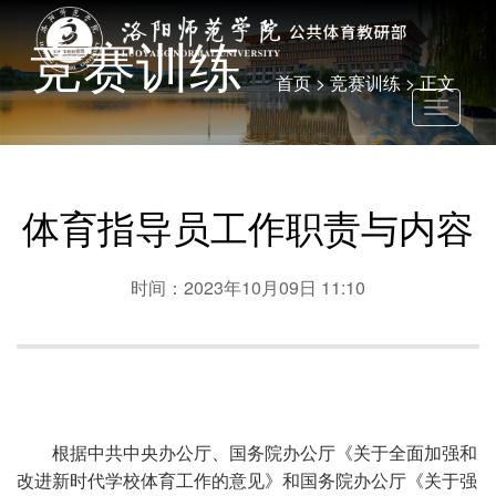
竞赛训练
首页
>
竞赛训练
> 正文
Toggle
navigati
体育指导员工作职责与内容
时间：2023年10月09日 11:10
根据中共中央办公厅、国务院办公厅《关于全面加强和
改进新时代学校体育工作的意见》和国务院办公厅《关于强