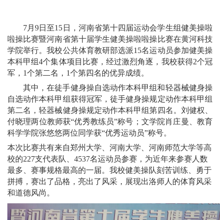
7月9日至15日，河南省第十四届运动会学生组健美操啦
啦操比赛暨河南省第十届学生健美操啦啦操比赛在黄河科技
学院举行。我校公共体育教研部选派15名运动员参加健美操
本科甲组4个集体项目比赛，经过激烈角逐，我校获得2个冠
军，1个第二名，1个第四名的优异成绩。
其中，在徒手健身操自选动作本科甲组和轻器械健身操
自选动作本科甲组获得冠军，徒手健身操规定动作本科甲组
第二名，轻器械健身操规定动作本科甲组第四名。刘健权、
付晓理两位教师获
“优秀教练员”称号；文学院肖庄曼、教育
科学学院张悠悠两位同学获“优秀运动员”称号。
本次比赛共有来自郑州大学、河南大学、河南师范大学等高
校的
227支代表队、4537名运动员参赛，为近年来参赛人数
最多、赛事规格最高的一届。我校健美操队刻苦训练、勇于
拼搏，赛出了品格，亮出了风采，展现出洛师人的体育风采
和道德风尚。