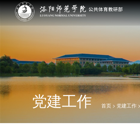
党建工作
首页
>
党建工作