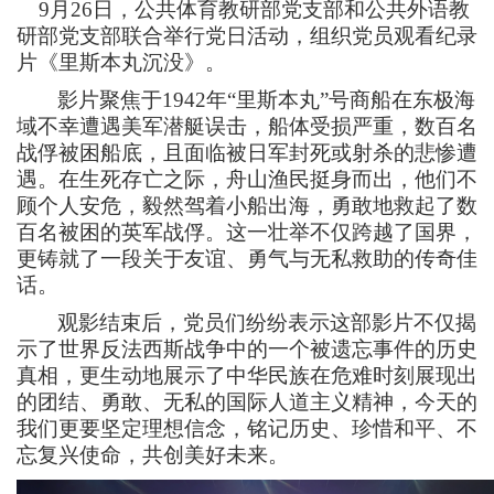
9月26日，公共体育教研部党支部和公共外语教
研部党支部联合举行党日活动，组织党员观看纪录
片
《里斯本丸沉没》。
影片聚焦于
1942年“里斯
本丸
”号商船在东极海
域不幸遭遇美军潜艇误击，船体受损严重，数百名
战俘被困船底，且面临被日军封死或射杀的悲惨遭
遇。在生死存亡之际，舟山渔民挺身而出，他们不
顾个人安危，毅然驾着小船出海，勇敢地救起了数
百名被困的英军战俘。这一壮举不仅跨越了国界，
更铸就了一段关于友谊、勇气与无私救助的传奇佳
话。
观影结束后，党员们纷纷表示这部影片不仅揭
示了世界反法西斯战争中的一个被遗忘事件的历史
真相，更生动地展示了中华民族在危难时刻展现出
的团结、勇敢、无私的国际人道主义精神，今天的
我们更要坚定理想信念，铭记历史、珍惜和平、不
忘复兴使命，共创美好未来。