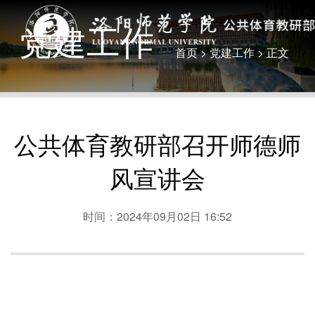
党建工作
首页
>
党建工作
> 正文
公共体育教研部召开师德师
风宣讲会
时间：2024年09月02日 16:52