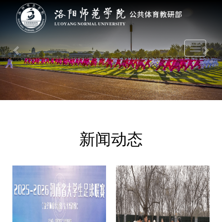
Previous
Nex
Toggle
navigati
新闻动态