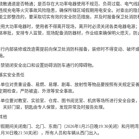
疏散通道是否畅通；是否存在大功率电器使用不规范、负荷过载、电气线
违规充电等火灾事故风险隐患，确保所辖区域假期用电安全。对查出的隐
能立即整改的，要采取切实有效的安全防范措施，并及时报备保卫处消防
使用大功率电器时，使用者不得离开现场，离开时必须关闭各类电器电源
格审批，安排专人监管，现场配备消防器材，作业结束确保明火熄灭，防
进行内部装修或改造需提前向保卫处消防科报备，装修时不得变动、破坏
施。
严禁锁闭安全出口和设置妨碍消防车通行的障碍物。
落实安全责任
各单位对贵重设备、易燃、易爆、剧毒、放射性等物品要按照有关规定妥
定期检查，严防被盗、外泄等安全事故。
各单位要对教室、实验室、仓库、图书阅览室、机房等场所进行安全自查
，关好门窗，钥匙由专人保管，发现异常及时报告处理。
其他
寒假期间关闭南门、北门、东南门（2026年1月25日晚19:30关闭）和月明
年1月30日晚21:50关闭），所有人员和车辆从西门出入。