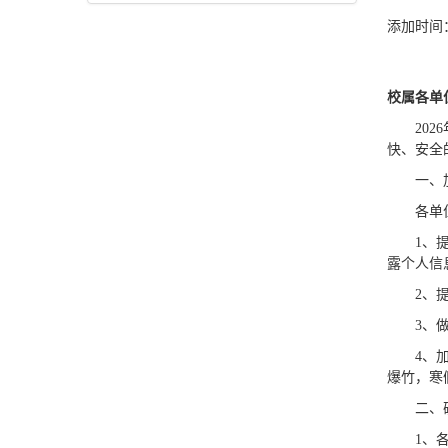
添加时间：
校属各单
20
快、安全
一、
各单
1、
露个人信
2、
3、
4、
爆竹，寒
二、
1、