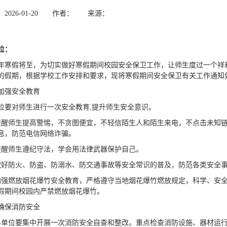
2026-01-20 作者： 来源：
位：
26年寒假将至，为切实做好寒假期间校园安全保卫工作，让师生度过一个祥
的假期，根据学校工作安排和要求，现将寒假期间安全保卫有关工作通知
加强安全教育
位要对师生进行一次安全教育,提升师生安全意识。
提醒师生提高警惕，不贪图便宜，不轻信陌生人和陌生来电，不点击未知链
息，‌防范电信网络诈骗。
提醒师生遵纪守法，学会用法律武器保护自己。
做好防火、防盗、防溺水、防交通事故等安全常识的普及，防范各类安全
加强燃放烟花爆竹安全教育，严格遵守当地烟花爆竹燃放规定，科学、安
假期间校园内严禁燃放烟花爆竹。
确保消防安全
各单位要集中开展一次消防安全自查和整改。重点检查消防设施、器材运