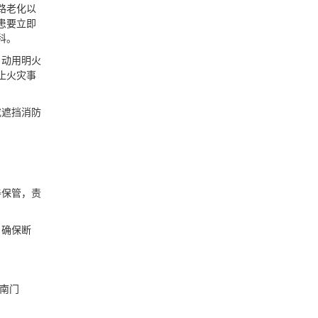
路老化以
患要立即
科。
；动用明火
止火灾事
或遮挡消防
善保管，责
，确保断
湾南门