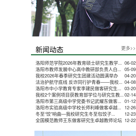
新闻动态
更多>>
洛阳师范学院2026年教育硕士研究生教学...
06-02
洛阳市教师发展中心高中教研部负责人白...
05-09
我校2026年春季研究生团建活动圆满举办
04-20
法治护航守底线 反诈同行护青春——我校...
04-08
洛阳市中小学教育专家李建民做客研究生...
03-20
我校2个案例项目获教育部学位与研究生教...
02-14
洛阳市第三高级中学党委书记武耀东做客...
01-12
洛阳市实验高级中学校长师利峰做客卓越...
12-26
冬至“饺”响曲—我校研究生冬至包饺子...
12-23
全国模范教师王东做客研究生卓越教师论坛
12-22