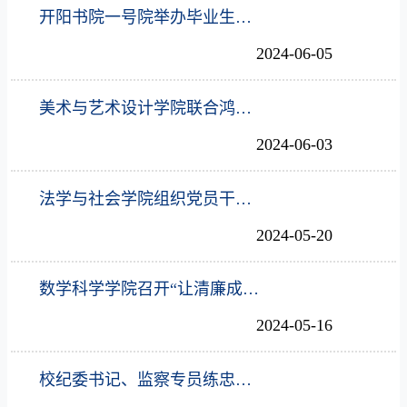
开阳书院一号院举办毕业生廉洁从业和就业政策解读专题讲座
2024-06-05
美术与艺术设计学院联合鸿都书院二号院共同举办“廉洁修身 扬帆远航”毕业生廉洁文化作品展
2024-06-03
法学与社会学院组织党员干部前往河南省第四监狱开展廉洁自律警示教育
2024-05-20
数学科学学院召开“让清廉成为青春底色”毕业班廉洁主题班会
2024-05-16
校纪委书记、监察专员练忠杰为食品与药品学院上廉政党课