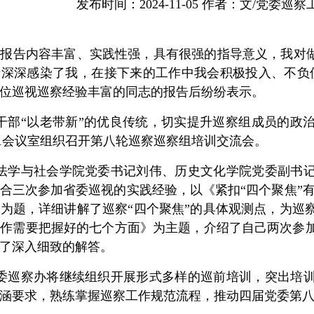
发布时间：2024-11-05 作者：文/党委巡
的报告内容丰富、实践性强，具有很强的指导意义，我对做
情深深感染了我，在接下来的工作中我会积极投入、不负
位巡视巡察经验丰富的同志的报告后纷纷表示。
干部“以老带新”的优良传统，切实提升巡察组成员的政治
01会议室组织召开第八轮巡察巡察组培训交流会。
法学与社会学院党委书记刘伟、历史文化学院党委副书
合三次参加省委巡视的实践经验，以《紧扣“四个聚焦”
为题，详细讲解了巡察“四个聚焦”的具体观测点，为巡
工作需要把握好的七个方面》为主题，介绍了自己两次参
了深入细致的解答。
委巡察办将继续组织开展形式多样的巡前培训，突出培
涵要求，熟练掌握巡察工作规范流程，推动四届党委第