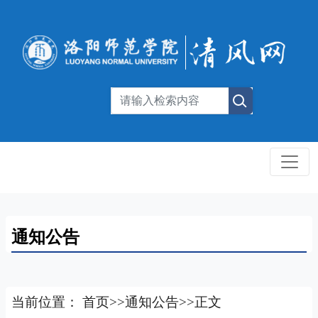
通知公告
当前位置：
首页
>>
通知公告
>>
正文