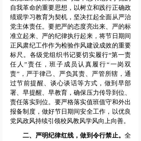
自我革命的重要思想，以树立和践行正确政
绩观学习教育为契机，坚决扛起全面从严治
党主体责任。要把严的态度亮出来、严的标
准立起来、严的纪律执行起来，将节日期间
正风肃纪工作作为检验作风建设成效的重要
标尺。各级党组织书记要切实履行“第一责
任人”责任，班子成员认真履行“一岗双
责”，严于律己、严负其责、严管所辖，通
过节前提醒、谈心谈话等方式，做到早部
署、早提醒、早教育，确保压力传导到位、
责任落实到位。要严格落实值班值守和外出
报备制度，做好节日期间安全工作，以优良
党风政风持续引领校风教风学风向上向善。
二、严明纪律红线，做到令行禁止
。
全