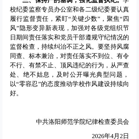
三、保持严的基调，
强化
监督执纪
。
学
校纪委监察专员办公室和各二级纪委要认真
履行监督责任，紧盯“关键少数”，聚焦“四
风”隐形变异新表现，加强对各级党组织节
日期间责任落实和党员干部遵规守纪情况的
监督检查，持续纠治不正之风。要坚持风腐
同查、标本兼治，对责任落实不到位、有令
不行、有禁不止、顶风违纪的行为，从严查
处、绝不姑息，及时公开曝光典型问题，
以“零容忍”的态度推动学校作风建设持续向
好。
中共洛阳师范学院纪律检查委员会
2026年4月2日