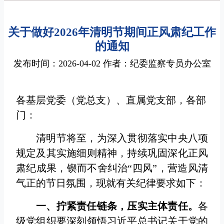
关于做好2026年清明节期间正风肃纪工作
的通知
发布时间：2026-04-02 作者：纪委监察专员办公室
各基层党委（党总支）、直属党支部，各部
门：
清明节将至，为深入贯彻落实中央八项
规定及其实施细则精神，持续巩固深化正风
肃纪成果，锲而不舍纠治“四风”，营造风清
气正的节日氛围，现就有关纪律要求如下：
一、拧紧责任链条，
压实
主体责任
。
各
级党组织要深刻领悟习近平总书记关于党的