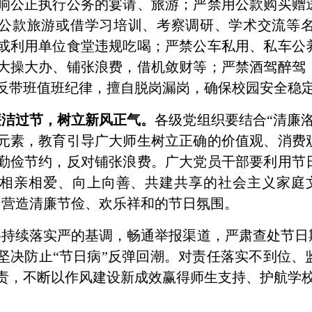
响公正执行公务的宴请、旅游；严禁用公款购买赠
公款旅游或借学习培训、考察调研、学术交流等
或利用单位食堂违规吃喝；严禁公车私用、私车公
大操大办、铺张浪费，借机敛财等；严禁酒驾醉驾
反带班值班纪律，擅自脱岗漏岗，确保校园安全稳
廉洁过节，树立新风正气。
各级党组织要结合“清廉
元素，教育引导广大师生树立正确的价值观、消费
勤俭节约，反对铺张浪费。广大党员干部要利用节
相亲相爱、向上向善、共建共享的社会主义家庭
同营造清廉节俭、欢乐祥和的节日氛围。
持续落实严的基调，畅通举报渠道，严肃查处节日
坚决防止“节日病”反弹回潮。对责任落实不到位、
责，不断以作风建设新成效赢得师生支持、护航学