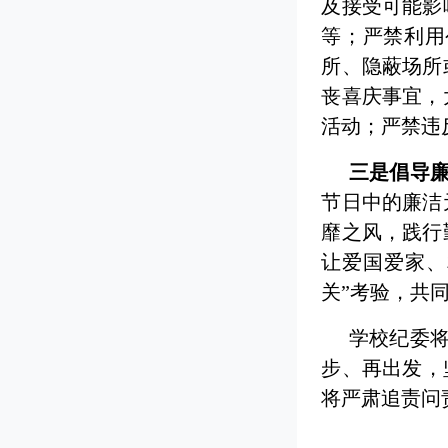
及接受可能影
等；严禁利用
所、隐蔽场所
丧喜庆事宜，
活动；严禁违
三是倡导
节日中的廉洁
靡之风，践行
让爱国爱家、
关”考验，共
学校纪委将
步、再出发，
将严肃追责问