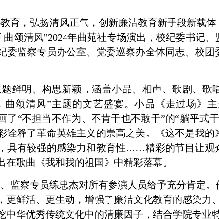
教育，弘扬清风正气，创新廉洁教育新手段新载体，
师 曲颂清风”2024年曲苑社专场演出，校纪委书记
纪委监察专员办公室、党委巡察办全体同志、校团
主题鲜明、构思新颖，涵盖小品、相声、歌剧、歌
，曲颂清风”主题的文艺盛宴。小品《走过场》
画了“不担当不作为、不肯干也不敢干”的“躺平式
彩诠释了革命英雄主义的崇高之美。《这不是我的
，具有较强的感染力和教育性……精彩的节目让观
出在歌曲《我和我的祖国》中精彩落幕。
记、监察专员练忠杰对所有参演人员给予充分肯定。
，更鲜活、更生动，增强了廉洁文化教育的感染力
挖中华优秀传统文化中的清廉因子，结合学院专业